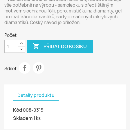
vše potřebné na výrobu - samolepku s předtištěným
motivem s ochranou fólií, pero, mističku na diamanty, gel
pro nabírání diamantíků, sady označených akrylových
diamantíků. Český návod je přiložen.
Počet

PŘIDAT DO KOŠÍKU
Sdílet
Detaily produktu
Kód
008-0315
Skladem
1 ks