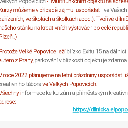
Velkých Popovicích
- Multifunkčním objektu na adres
Kurzy můžeme v případě zájmu uspořádat
i ve Vašich
zařízeních, ve školách a školkách apod.). Tvořivé dílni
našeho stánku na kreativních výstavách po celé republi
Plzeň..)
Protože Velké Popovice leží
blízko Exitu 15 na dálnici
autem z Prahy,
parkování v blízkosti objektu je zdarma
.
V roce 2022 plánujeme na letní prázdniny usporádat ji
kreativního tábora
ve Velkých Popovicích.
Všechny i
nformace ke kurzům a příměstským kreativ
adrese:
https://dilnicka.elpopo