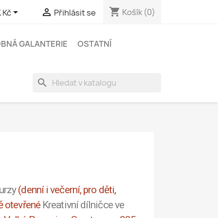
shopping_cart


Košík
(0)
 Kč
Přihlásit se
BNÁ GALANTERIE
OSTATNÍ
search
kurzy
(denní i večerní, pro děti,
vě otevřené
Kreativní dílničce ve