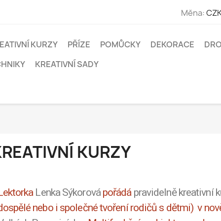
Měna:
CZK
EATIVNÍ KURZY
PŘÍZE
POMŮCKY
DEKORACE
DRO
CHNIKY
KREATIVNÍ SADY
KREATIVNÍ KURZY
Lektorka
Lenka Sýkorová
pořádá
pravidelně kreativní 
dospělé nebo i společné tvoření rodičů s dětmi) v no