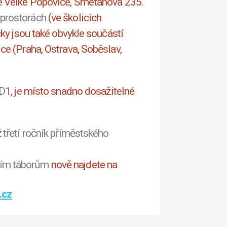
e Velké Popovice, Smetanova 235.
 prostorách
(ve školicích
čky jsou také obvykle součástí
ce (Praha, Ostrava, Soběslav,
 D1
, je místo snadno dosažitelné
ž
třetí ročník příměstského
ním táborům
nově najdete na
.cz