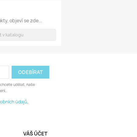
ty, objeví se zde...
 chcete udělat, naše
ení.
obních údajů
.
VÁŠ ÚČET