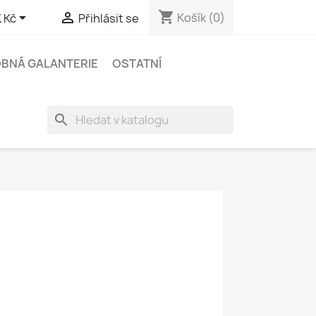
shopping_cart


Košík
(0)
 Kč
Přihlásit se
BNÁ GALANTERIE
OSTATNÍ
search