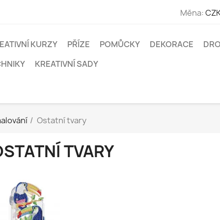
Měna:
CZK
EATIVNÍ KURZY
PŘÍZE
POMŮCKY
DEKORACE
DRO
CHNIKY
KREATIVNÍ SADY
alování
Ostatní tvary
OSTATNÍ TVARY