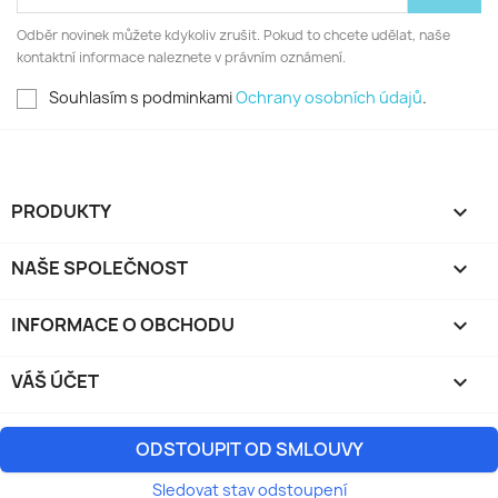
Odběr novinek můžete kdykoliv zrušit. Pokud to chcete udělat, naše
kontaktní informace naleznete v právním oznámení.
Souhlasím s podminkami
Ochrany osobních údajů
.
PRODUKTY

NAŠE SPOLEČNOST

INFORMACE O OBCHODU
keyboard_arrow_down
VÁŠ ÚČET

ODSTOUPIT OD SMLOUVY
Sledovat stav odstoupení