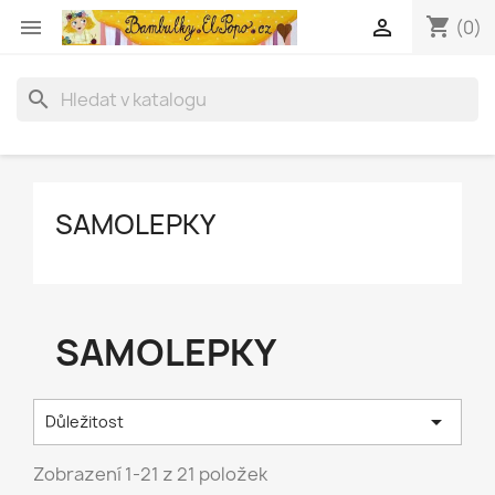
shopping_cart


(0)
search
SAMOLEPKY
SAMOLEPKY

Důležitost
Zobrazení 1-21 z 21 položek