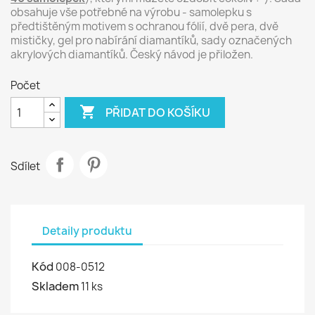
obsahuje vše potřebné na výrobu - samolepku s
předtištěným motivem s ochranou fólií, dvě pera, dvě
mističky, gel pro nabírání diamantíků, sady označených
akrylových diamantíků. Český návod je přiložen.
Počet

PŘIDAT DO KOŠÍKU
Sdílet
Detaily produktu
Kód
008-0512
Skladem
11 ks