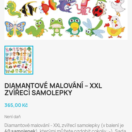
DIAMANTOVÉ MALOVÁNÍ – XXL
ZVÍŘECÍ SAMOLEPKY
365,00 Kč
Není daň
Diamantové malování - XXL zvířecí samolepky (v balení je
40 samolepek
), kterými můžete ozdobit cokoliv :-). Sada