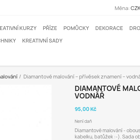
Měna:
CZK
EATIVNÍ KURZY
PŘÍZE
POMŮCKY
DEKORACE
DRO
CHNIKY
KREATIVNÍ SADY
alování
Diamantové malování – přívěsek znamení – vodn
DIAMANTOVÉ MALOV
VODNÁŘ
95,00 Kč
Není daň
Diamantové malování - obous
kabelku, batůžek :-). Sada o