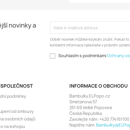
jší novinky a
Odběr novinek můžete kdykoliv zrušit. Pokud to
kontaktní informace naleznete v právním oznám
Souhlasím s podminkami
Ochrany os
 SPOLEČNOST
INFORMACE O OBCHODU
Bambulky.ELPopo.cz
dní podmínky
Smetanova 57
251 69 Velké Popovice
upení od smlouvy
Česká Republika
a osobních údajů
Zavolejte nám:
+420 774161100
Napište nám:
Bambulky@ELPop
es na eshopu