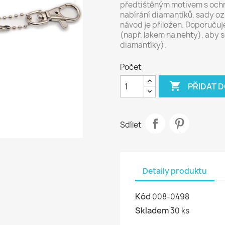
předtištěným motivem s ochra
nabírání diamantíků, sady o
návod je přiložen. Doporuču
(např. lakem na nehty), aby 
diamantíky).
Počet

PŘIDAT D
Sdílet
Detaily produktu
Kód
008-0498
Skladem
30 ks