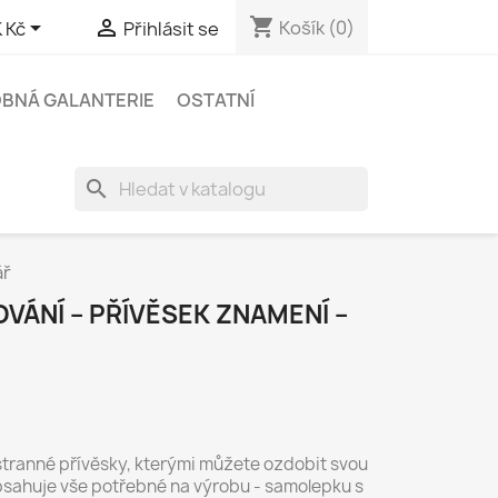
shopping_cart


Košík
(0)
 Kč
Přihlásit se
BNÁ GALANTERIE
OSTATNÍ
search
ář
ÁNÍ – PŘÍVĚSEK ZNAMENÍ –
tranné přívěsky, kterými můžete ozdobit svou
bsahuje vše potřebné na výrobu - samolepku s