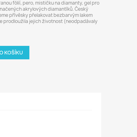
nou fólií, pero, mističku na diamanty, gel pro
značených akrylových diamantíků. Český
jeme přívěsky přelakovat bezbarvým lakem
se prodloužila jejich životnost (neodpadávaly
O KOŠÍKU