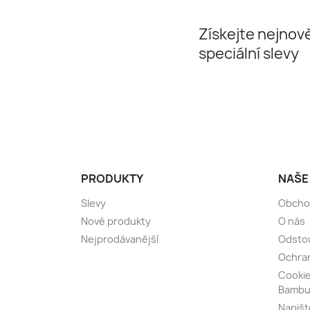
Získejte nejnově
speciální slevy
PRODUKTY
NAŠE
Slevy
Obcho
Nové produkty
O nás
Nejprodávanější
Odsto
Ochran
Cooki
Bambu
Napiš