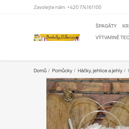
Zavolejte nám:
+420 774161100
ŠPAGÁTY
KR
VÝTVARNÉ TE
Domů
Pomůcky
Háčky, jehlice a jehly