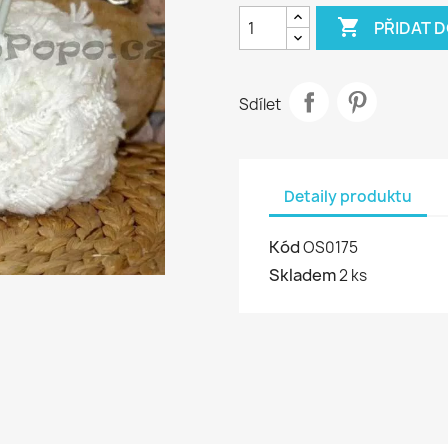

PŘIDAT D
Sdílet
Detaily produktu
Kód
OS0175
Skladem
2 ks