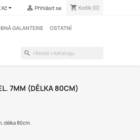
shopping_cart


Košík
(0)
 Kč
Přihlásit se
BNÁ GALANTERIE
OSTATNÍ
search
EL. 7MM (DÉLKA 80CM)
m, délka 80cm.