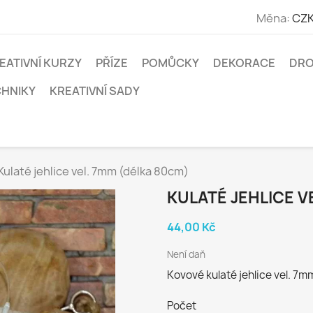
Měna:
CZK
EATIVNÍ KURZY
PŘÍZE
POMŮCKY
DEKORACE
DRO
CHNIKY
KREATIVNÍ SADY
Kulaté jehlice vel. 7mm (délka 80cm)
KULATÉ JEHLICE V
44,00 Kč
Není daň
Kovové kulaté jehlice vel. 7m
Počet