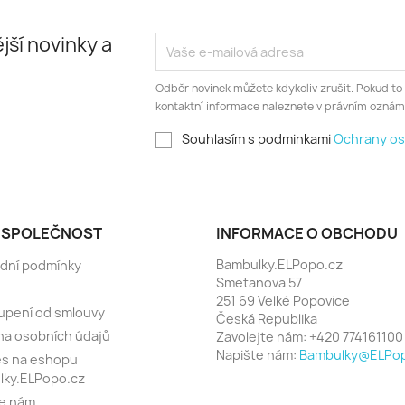
jší novinky a
Odběr novinek můžete kdykoliv zrušit. Pokud to
kontaktní informace naleznete v právním oznám
Souhlasím s podminkami
Ochrany os
 SPOLEČNOST
INFORMACE O OBCHODU
Bambulky.ELPopo.cz
dní podmínky
Smetanova 57
251 69 Velké Popovice
upení od smlouvy
Česká Republika
a osobních údajů
Zavolejte nám:
+420 774161100
Napište nám:
Bambulky@ELPop
es na eshopu
lky.ELPopo.cz
te nám