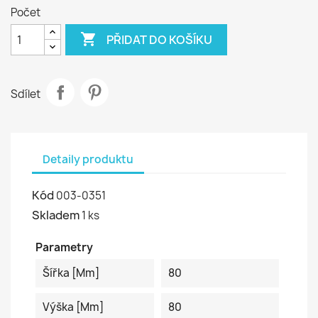
Počet

PŘIDAT DO KOŠÍKU
Sdílet
Detaily produktu
Kód
003-0351
Skladem
1 ks
Parametry
Šířka [mm]
80
Výška [mm]
80