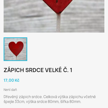
ZÁPICH SRDCE VELKÉ Č. 1
17,00 Kč
Není daň
Dřevěný zápich srdce. Celková výška zápichu včetně
špejle 33cm, výška srdce 80mm, šířka 80mm.