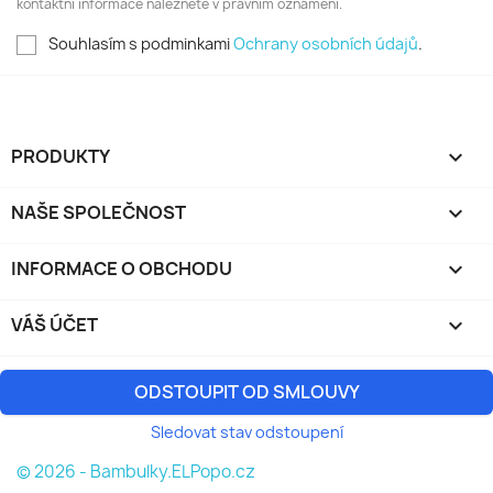
kontaktní informace naleznete v právním oznámení.
Souhlasím s podminkami
Ochrany osobních údajů
.
PRODUKTY

NAŠE SPOLEČNOST

INFORMACE O OBCHODU
keyboard_arrow_down
VÁŠ ÚČET

ODSTOUPIT OD SMLOUVY
Sledovat stav odstoupení
© 2026 - Bambulky.ELPopo.cz