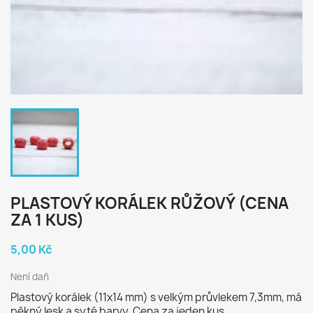
PLASTOVÝ KORÁLEK RŮŽOVÝ (CENA
ZA 1 KUS)
5,00 Kč
Není daň
Plastový korálek (11x14 mm) s velkým průvlekem 7,3mm, má
pěkný lesk a syté barvy. Cena za jeden kus.