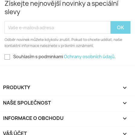
Získejte nejnovější novinky a speciální
slevy
Odběr novinek můžete kdykoliv zrušit. Pokud to chcete udělat, naše
kontaktní informace naleznete v právním oznámení.
Souhlasím s podminkami
Ochrany osobních údajů
.
PRODUKTY

NAŠE SPOLEČNOST

INFORMACE O OBCHODU
keyboard_arrow_down
VÁŠ ÚČET
