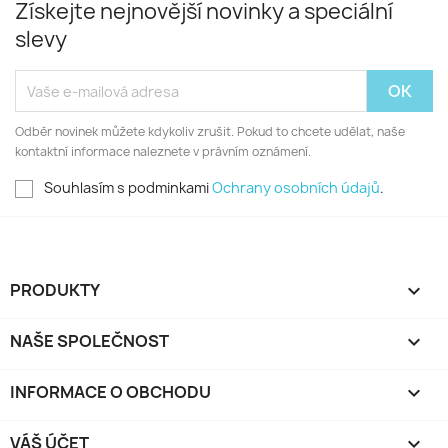
Získejte nejnovější novinky a speciální
slevy
Odběr novinek můžete kdykoliv zrušit. Pokud to chcete udělat, naše
kontaktní informace naleznete v právním oznámení.
Souhlasím s podminkami
Ochrany osobních údajů
.
PRODUKTY

NAŠE SPOLEČNOST

INFORMACE O OBCHODU
keyboard_arrow_down
VÁŠ ÚČET
