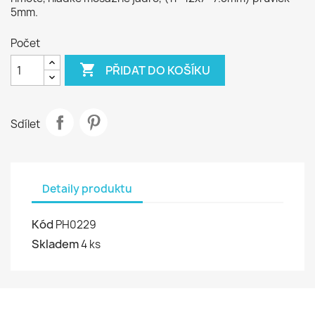
5mm.
Počet

PŘIDAT DO KOŠÍKU
Sdílet
Detaily produktu
Kód
PH0229
Skladem
4 ks