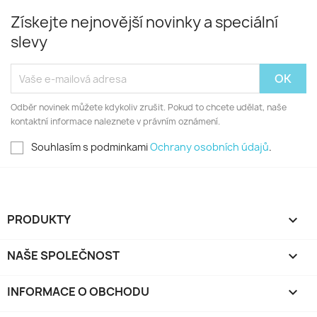
Získejte nejnovější novinky a speciální
slevy
Odběr novinek můžete kdykoliv zrušit. Pokud to chcete udělat, naše
kontaktní informace naleznete v právním oznámení.
Souhlasím s podminkami
Ochrany osobních údajů
.
PRODUKTY

NAŠE SPOLEČNOST

INFORMACE O OBCHODU
keyboard_arrow_down