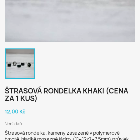
ŠTRASOVÁ RONDELKA KHAKI (CENA
ZA 1 KUS)
12,00 Kč
Není daň
Štrasová rondelka, kameny zasazené v polymerové
hmotě, hladké mosazné jádro, (11~12x7~7.5mm) průvlek