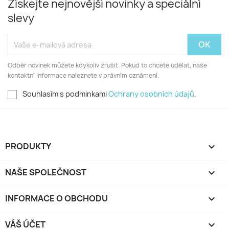
Získejte nejnovější novinky a speciální
slevy
Odběr novinek můžete kdykoliv zrušit. Pokud to chcete udělat, naše
kontaktní informace naleznete v právním oznámení.
Souhlasím s podminkami
Ochrany osobních údajů
.
PRODUKTY

NAŠE SPOLEČNOST

INFORMACE O OBCHODU
keyboard_arrow_down
VÁŠ ÚČET
