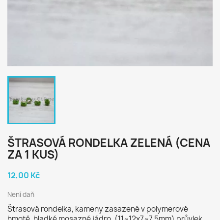
ŠTRASOVÁ RONDELKA ZELENÁ (CENA
ZA 1 KUS)
12,00 Kč
Není daň
Štrasová rondelka, kameny zasazené v polymerové
hmotě, hladké mosazné jádro, (11~12x7~7.5mm) průvlek