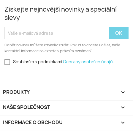
Získejte nejnovější novinky a speciální
slevy
Odběr novinek můžete kdykoliv zrušit. Pokud to chcete udělat, naše
kontaktní informace naleznete v právním oznámení.
Souhlasím s podminkami
Ochrany osobních údajů
.
PRODUKTY

NAŠE SPOLEČNOST

INFORMACE O OBCHODU
keyboard_arrow_down