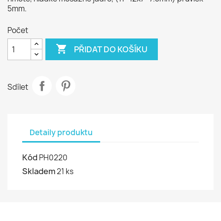
5mm.
Počet

PŘIDAT DO KOŠÍKU
Sdílet
Detaily produktu
Kód
PH0220
Skladem
21 ks