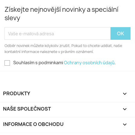
Získejte nejnovější novinky a speciální
slevy
Odběr novinek můžete kdykoliv zrušit. Pokud to chcete udělat, naše
kontaktní informace naleznete v právním oznámení.
Souhlasím s podminkami
Ochrany osobních údajů
.
PRODUKTY

NAŠE SPOLEČNOST

INFORMACE O OBCHODU
keyboard_arrow_down