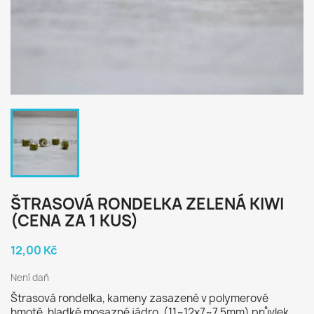
ŠTRASOVÁ RONDELKA ZELENÁ KIWI
(CENA ZA 1 KUS)
12,00 Kč
Není daň
Štrasová rondelka, kameny zasazené v polymerové
hmotě, hladké mosazné jádro, (11~12x7~7.5mm) průvlek