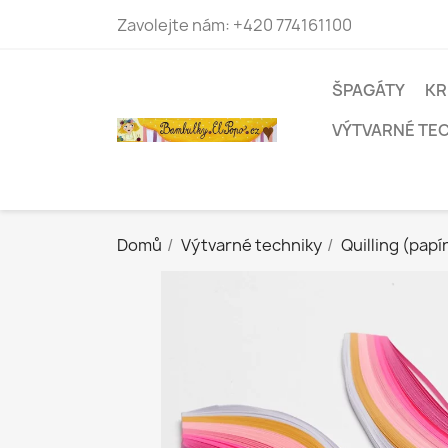
Zavolejte nám:
+420 774161100
ŠPAGÁTY
KR
VÝTVARNÉ TE
Domů
Výtvarné techniky
Quilling (papí