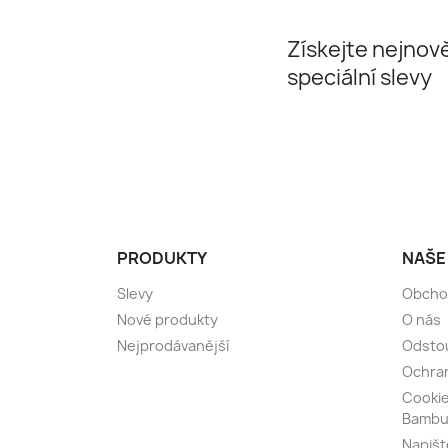
Získejte nejnově
speciální slevy
PRODUKTY
NAŠE
Slevy
Obcho
Nové produkty
O nás
Nejprodávanější
Odsto
Ochran
Cooki
Bambu
Napiš