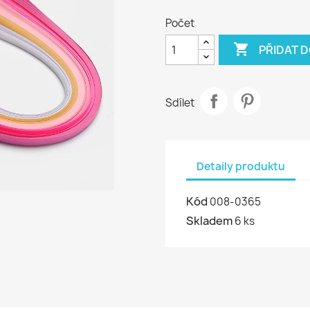
Počet

PŘIDAT D
Sdílet
Detaily produktu
Kód
008-0365
Skladem
6 ks