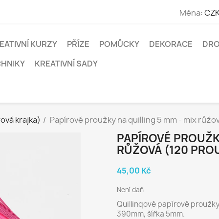
Měna:
CZK
EATIVNÍ KURZY
PŘÍZE
POMŮCKY
DEKORACE
DRO
CHNIKY
KREATIVNÍ SADY
rová krajka)
Papírové proužky na quilling 5 mm - mix růžo
PAPÍROVÉ PROUŽKY
RŮŽOVÁ (120 PRO
45,00 Kč
Není daň
Quillinqové papírové proužky
390mm, šířka 5mm.