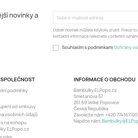
jší novinky a
Odběr novinek můžete kdykoliv zrušit. Pokud to
kontaktní informace naleznete v právním oznám
Souhlasím s podminkami
Ochrany os
 SPOLEČNOST
INFORMACE O OBCHODU
Bambulky.ELPopo.cz
dní podmínky
Smetanova 57
251 69 Velké Popovice
upení od smlouvy
Česká Republika
a osobních údajů
Zavolejte nám:
+420 774161100
Napište nám:
Bambulky@ELPop
es na eshopu
lky.ELPopo.cz
te nám