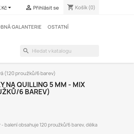
shopping_cart


Košík
(0)
 Kč
Přihlásit se
BNÁ GALANTERIE
OSTATNÍ
search
vá (120 proužků/6 barev)
 NA QUILLING 5 MM - MIX
UŽKŮ/6 BAREV)
 - balení obsahuje 120 proužků/6 barev, délka