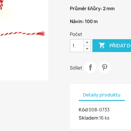
Průměr šňůry: 2 mm
Návin: 100 m
Počet

PŘIDAT D
Sdílet
Detaily produktu
Kód
008-0733
Skladem
16 ks