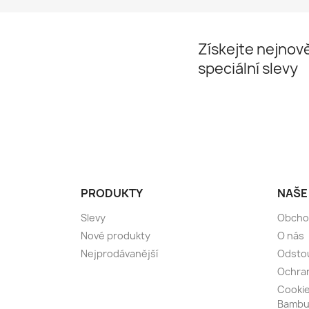
Získejte nejnově
speciální slevy
PRODUKTY
NAŠE
Slevy
Obcho
Nové produkty
O nás
Nejprodávanější
Odsto
Ochran
Cooki
Bambu