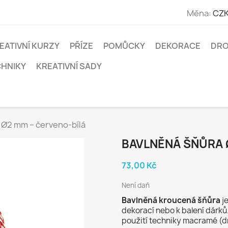
Měna:
CZK
EATIVNÍ KURZY
PŘÍZE
POMŮCKY
DEKORACE
DRO
CHNIKY
KREATIVNÍ SADY
 Ø2 mm – červeno-bílá
BAVLNĚNÁ ŠŇŮRA 
73,00 Kč
Není daň
Bavlněná kroucená šňůra
je
dekorací nebo k balení dárků.
použití techniky macramé (d