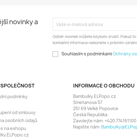
jší novinky a
Odběr novinek můžete kdykoliv zrušit. Pokud to
kontaktní informace naleznete v právním oznám
Souhlasím s podminkami
Ochrany os
 SPOLEČNOST
INFORMACE O OBCHODU
Bambulky.ELPopo.cz
dní podmínky
Smetanova 57
251 69 Velké Popovice
upení od smlouvy
Česká Republika
a osobních údajů
Zavolejte nám:
+420 774161100
Napište nám:
Bambulky@ELPop
es na eshopu
lky.ELPopo.cz