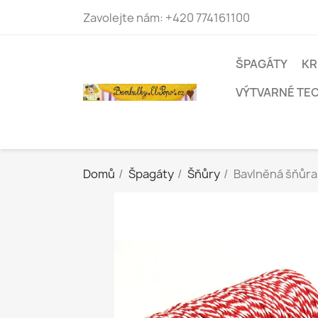
Zavolejte nám:
+420 774161100
ŠPAGÁTY
KR
VÝTVARNÉ TE
Domů
Špagáty
Šňůry
Bavlněná šňůra