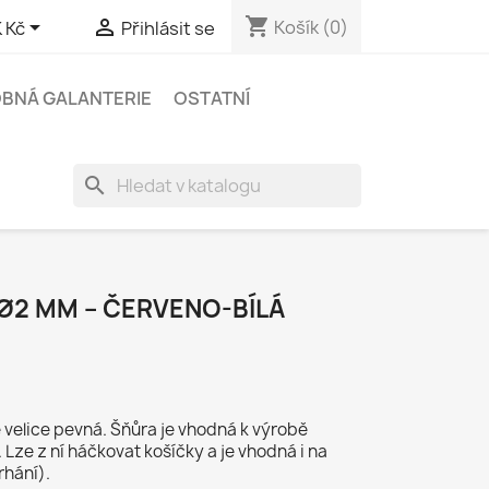
shopping_cart


Košík
(0)
 Kč
Přihlásit se
BNÁ GALANTERIE
OSTATNÍ
search
Ø2 MM – ČERVENO-BÍLÁ
 velice pevná. Šňůra je vhodná k výrobě
 Lze z ní háčkovat košíčky a je vhodná i na
rhání).