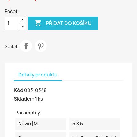
Počet

PŘIDAT DO KOŠÍKU
Sdílet
Detaily produktu
Kód
003-0348
Skladem
1 ks
Parametry
Návin [m]
5 X 5