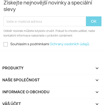
Získejte nejnovější novinky a speciální
slevy
Odběr novinek můžete kdykoliv zrušit. Pokud to chcete udělat, naše
kontaktní informace naleznete v právním oznámení.
Souhlasím s podminkami
Ochrany osobních údajů
.
PRODUKTY

NAŠE SPOLEČNOST

INFORMACE O OBCHODU
keyboard_arrow_down
VÁŠ ÚČET
